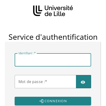
CAS
Service d'authentification
I
dentifiant :
M
ot de passe :
CONNEXION