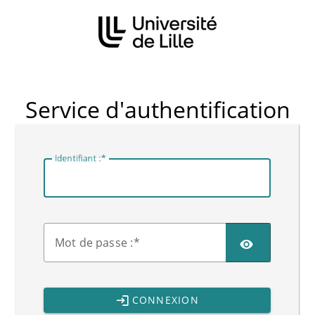
CAS
Service d'authentification
I
dentifiant :
M
ot de passe :
CONNEXION