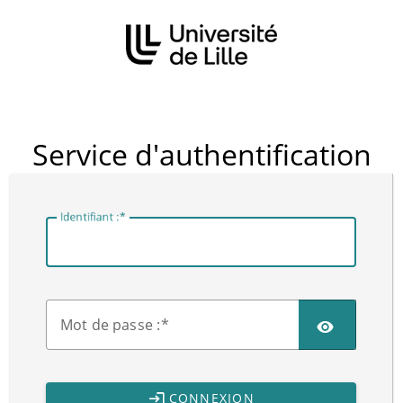
CAS
Service d'authentification
I
dentifiant :
M
ot de passe :
CONNEXION