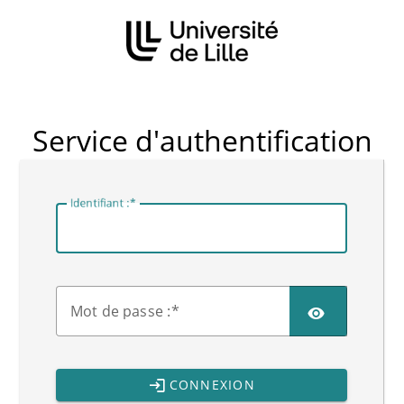
CAS
Service d'authentification
I
dentifiant :
M
ot de passe :
CONNEXION