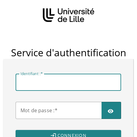
CAS
Service d'authentification
I
dentifiant :
M
ot de passe :
CONNEXION