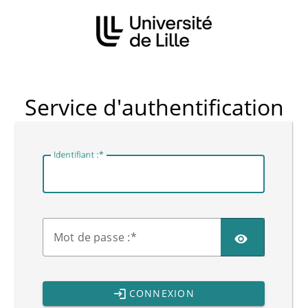
CAS
Service d'authentification
I
dentifiant :
M
ot de passe :
CONNEXION