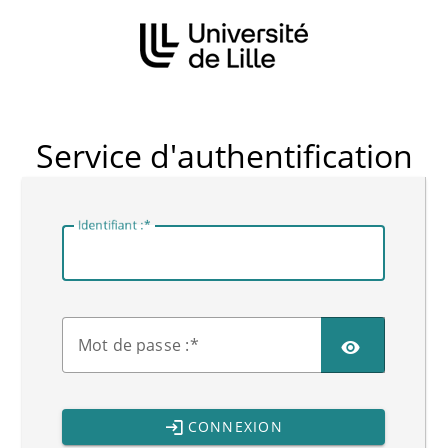
CAS
Service d'authentification
I
dentifiant :
M
ot de passe :
CONNEXION