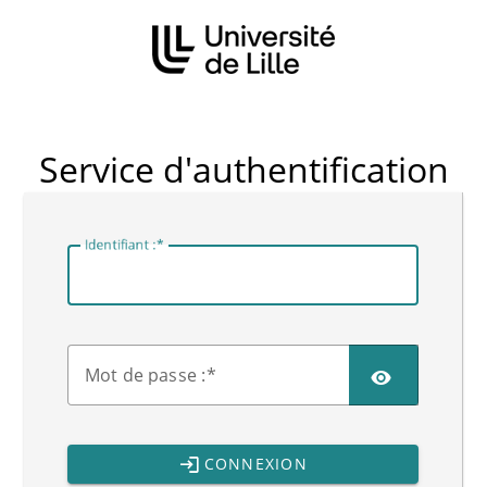
CAS
Service d'authentification
I
dentifiant :
M
ot de passe :
CONNEXION