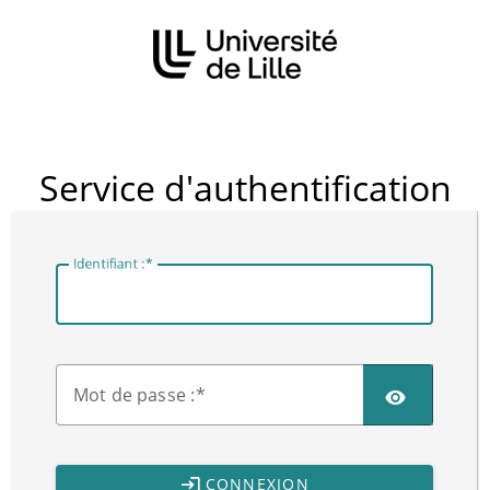
CAS
Service d'authentification
I
dentifiant :
M
ot de passe :
CONNEXION