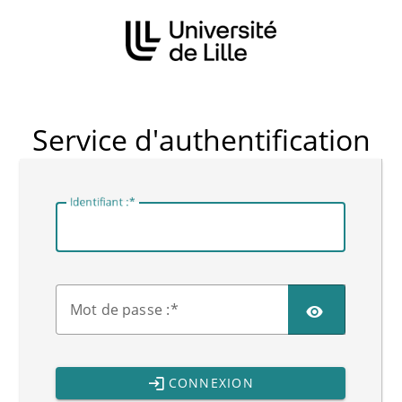
CAS
Service d'authentification
I
dentifiant :
M
ot de passe :
CONNEXION